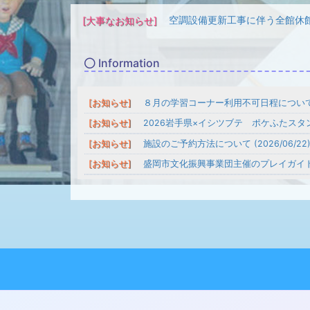
空調設備更新工事に伴う全館休館につい
[大事なお知らせ]
Information
８月の学習コーナー利用不可日程について (20
[お知らせ]
2026岩手県×イシツブテ ポケふたスタンプラリ
[お知らせ]
施設のご予約方法について (2026/06/22
[お知らせ]
盛岡市文化振興事業団主催のプレイガイド取扱い
[お知らせ]