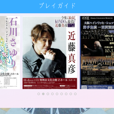
プレイガイド
大阪ハインリッヒ・シュッツ
室内合唱団 岩手公演-宮沢賢治
をうたう-
[開催日]2026年10月11日
（日）盛岡公演・12日（月・
祝）花巻公演
開場 13:30 開演 14:00