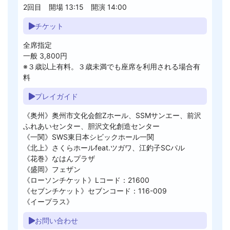
2回目 開場 13:15 開演 14:00
チケット
全席指定
一般 3,800円
※３歳以上有料。３歳未満でも座席を利用される場合有
料
プレイガイド
《奥州》奥州市文化会館Zホール、SSMサンエー、前沢
ふれあいセンター、胆沢文化創造センター
《一関》SWS東日本シビックホール一関
《北上》さくらホールfeat.ツガワ、江釣子SCパル
《花巻》なはんプラザ
《盛岡》フェザン
《ローソンチケット》Lコード：21600
《セブンチケット》セブンコード：116-009
《イープラス》
お問い合わせ