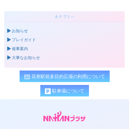
Saito(2026/7/13)
よみぃ ピアノライブ 2026(2026/7/6)
カテゴリー
猪居亜美 CLASSIC×ROCK(2026/7/2)
名探偵プリキュア ドリームステージ♪(2026/6/26)
お知らせ
三浦一馬＆曽根麻央 Latin×Tango(2026/6/25)
プレイガイド
催事案内
大事なお知らせ
花巻駅前多目的広場の利用について
駐車場について