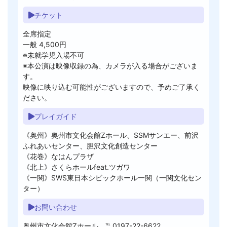
チケット
全席指定
一般 4,500円
※未就学児入場不可
※本公演は映像収録の為、カメラが入る場合がございま
す。
映像に映り込む可能性がございますので、予めご了承く
ださい。
プレイガイド
《奥州》奥州市文化会館Zホール、SSMサンエー、前沢
ふれあいセンター、胆沢文化創造センター
《花巻》なはんプラザ
《北上》さくらホールfeat.ツガワ
《一関》SWS東日本シビックホール一関（一関文化セン
ター）
お問い合わせ
奥州市文化会館Zホール ℡ 0197-22-6622