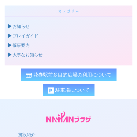
よみぃ ピアノライブ 2026(2026/7/6)
カテゴリー
猪居亜美 CLASSIC×ROCK(2026/7/2)
名探偵プリキュア ドリームステージ♪(2026/6/26)
お知らせ
三浦一馬＆曽根麻央 Latin×Tango(2026/6/25)
プレイガイド
催事案内
大事なお知らせ
花巻駅前多目的広場の利用について
駐車場について
施設紹介